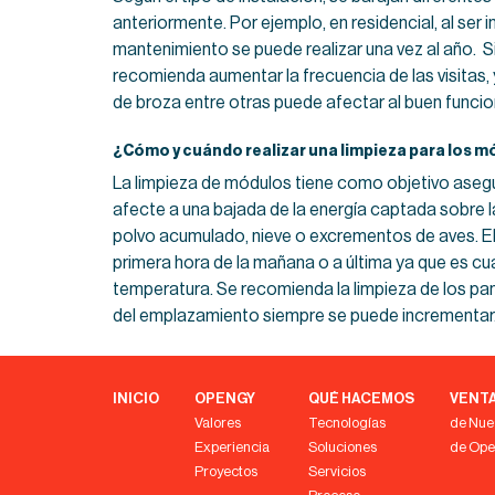
anteriormente. Por ejemplo, en residencial, al se
mantenimiento se puede realizar una vez al año. 
recomienda aumentar la frecuencia de las visitas,
de broza entre otras puede afectar al buen funcio
¿Cómo y cuándo realizar una limpieza para los 
La limpieza de módulos tiene como objetivo aseg
afecte a una bajada de la energía captada sobre la
polvo acumulado, nieve o excrementos de aves. El 
primera hora de la mañana o a última ya que es c
temperatura. Se recomienda la limpieza de los pa
del emplazamiento siempre se puede incrementar
INICIO
OPENGY
QUÉ HACEMOS
VENT
Valores
Tecnologías
de Nue
Experiencia
Soluciones
de Op
Proyectos
Servicios