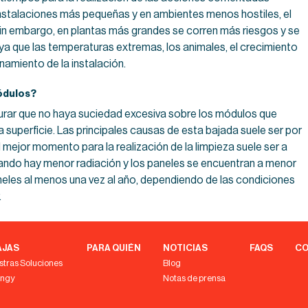
r instalaciones más pequeñas y en ambientes menos hostiles, el
Sin embargo, en plantas más grandes se corren más riesgos y se
 ya que las temperaturas extremas, los animales, el crecimiento
namiento de la instalación.
módulos?
urar que no haya suciedad excesiva sobre los módulos que
 superficie. Las principales causas de esta bajada suele ser por
mejor momento para la realización de la limpieza suele ser a
uando hay menor radiación y los paneles se encuentran a menor
neles al menos una vez al año, dependiendo de las condiciones
.
AJAS
PARA QUIÉN
NOTICIAS
FAQS
CO
stras Soluciones
Blog
engy
Notas de prensa