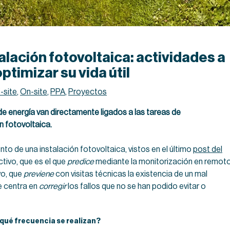
lación fotovoltaica: actividades a
ptimizar su vida útil
-site
,
On-site
,
PPA
,
Proyectos
n de energía van directamente ligados a las tareas de
n fotovoltaica.
 de una instalación fotovoltaica, vistos en el último
post del
ctivo, que es el que
predice
mediante la monitorización en remot
vo, que
previene
con visitas técnicas la existencia de un mal
se centra en
corregir
los fallos que no se han podido evitar o
 qué frecuencia se realizan?