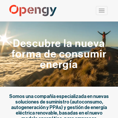
Saltar
al
contenido
Descubre la nueva
forma de consumir
energía
Somos una compañía especializada en nuevas
soluciones de suministro (autoconsumo,
autogeneración y PPAs) y gestión de energía
eléctrica renovable, basadas en el nuevo