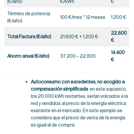
(€/año)
€/kWh
€
Término de potencia
100 €/mes * 12 meses
1.200 €
(€/año)
22.800
Total Factura (€/año)
21.600 € + 1.200 €
€
14.400
Ahorro anual (€/año)
37.200 – 22.800
€
Autoconsumo con excedentes, no acogido a
compensación simplificada
: en este supuesto,
los 20.000 kWh restantes, serían volcados a la
red y vendidos al precio de la energía eléctrica
existente en el mercado. En este ejemplo se
considera que el precio de venta de la energía
es igual al de compra.