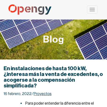
Saltar
al
contenido
Blog
En instalaciones de hasta 100 kW,
¿interesa más la venta de excedentes, o
acogerse a la compensación
simplificada?
16 febrero, 2022
⁄
Proyectos
Para poder entender la diferencia entre el