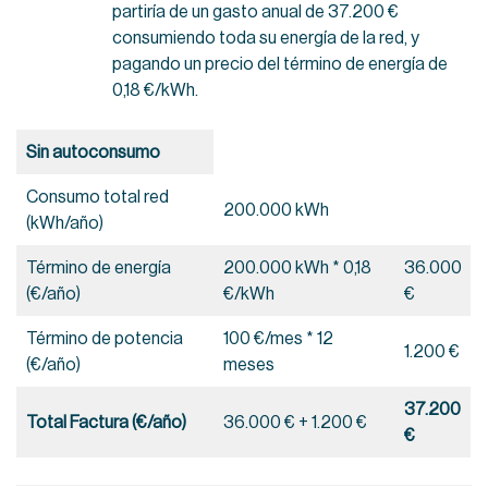
partiría de un gasto anual de 37.200 €
consumiendo toda su energía de la red, y
pagando un precio del término de energía de
0,18 €/kWh.
Sin autoconsumo
Consumo total red
200.000 kWh
(kWh/año)
Término de energía
200.000 kWh * 0,18
36.000
(€/año)
€/kWh
€
Término de potencia
100 €/mes * 12
1.200 €
(€/año)
meses
37.200
Total Factura (€/año)
36.000 € + 1.200 €
€