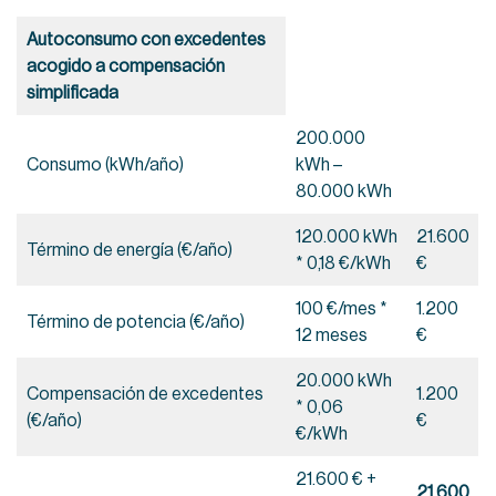
Autoconsumo con excedentes
acogido a compensación
simplificada
200.000
Consumo (kWh/año)
kWh –
80.000 kWh
120.000 kWh
21.600
Término de energía (€/año)
* 0,18 €/kWh
€
100 €/mes *
1.200
Término de potencia (€/año)
12 meses
€
20.000 kWh
Compensación de excedentes
1.200
* 0,06
(€/año)
€
€/kWh
21.600 € +
21.600