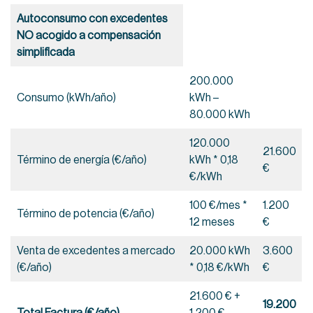
Autoconsumo con excedentes
NO acogido a compensación
simplificada
200.000
Consumo (kWh/año)
kWh –
80.000 kWh
120.000
21.600
Término de energía (€/año)
kWh * 0,18
€
€/kWh
100 €/mes *
1.200
Término de potencia (€/año)
12 meses
€
Venta de excedentes a mercado
20.000 kWh
3.600
(€/año)
* 0,18 €/kWh
€
21.600 € +
19.200
Total Factura (€/año)
1.200 € –