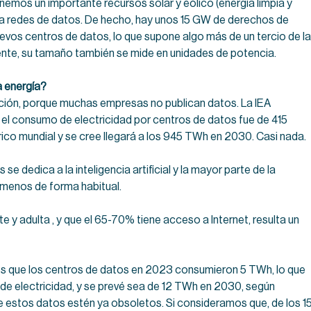
nemos un importante recursos solar y eólico (energía limpia y
ra redes de datos. De hecho, hay unos 15 GW de derechos de
evos centros de datos, lo que supone algo más de un tercio de la
te, su tamaño también se mide en unidades de potencia.
a energía?
ción, porque muchas empresas no publican datos. La IEA
 el consumo de electricidad por centros de datos fue de 415
ico mundial y se cree llegará a los 945 TWh en 2030. Casi nada.
e dedica a la inteligencia artificial y la mayor parte de la
 al menos de forma habitual.
e y adulta , y que el 65-70% tiene acceso a Internet, resulta un
s que los centros de datos en 2023 consumieron 5 TWh, lo que
 electricidad, y se prevé sea de 12 TWh en 2030, según
e estos datos estén ya obsoletos. Si consideramos que, de los 1