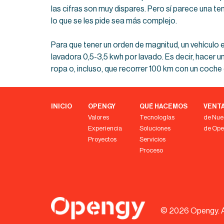
las cifras son muy dispares. Pero sí parece una 
lo que se les pide sea más complejo.
Para que tener un orden de magnitud, un vehículo
lavadora 0,5-3,5 kwh por lavado. Es decir, hacer un
ropa o, incluso, que recorrer 100 km con un coche 
INICIO
OPENGY
QUÉ HACEMOS
VENT
Valores
Tecnologías
de Nue
Experiencia
Soluciones
de Op
Proyectos
Servicios
Proceso
© 2026 Opengy.