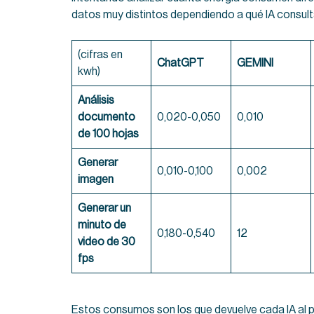
datos muy distintos dependiendo a qué IA consult
(cifras en
ChatGPT
GEMINI
kwh)
Análisis
documento
0,020-0,050
0,010
de 100 hojas
Generar
0,010-0,100
0,002
imagen
Generar un
minuto de
0,180-0,540
12
video de 30
fps
Estos consumos son los que devuelve cada IA al 