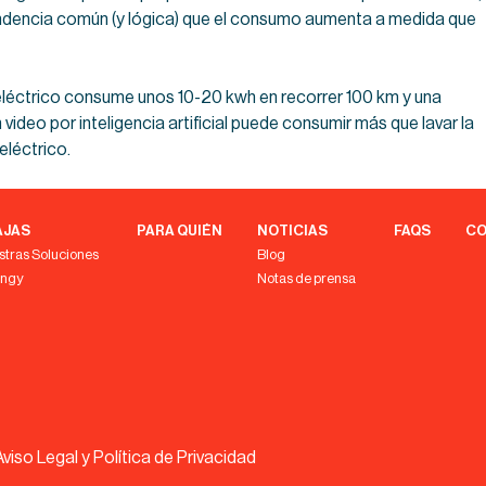
tendencia común (y lógica) que el consumo aumenta a medida que
 eléctrico consume unos 10-20 kwh en recorrer 100 km y una
 video por inteligencia artificial puede consumir más que lavar la
eléctrico.
AJAS
PARA QUIÉN
NOTICIAS
FAQS
CO
stras Soluciones
Blog
engy
Notas de prensa
Aviso Legal y Política de Privacidad