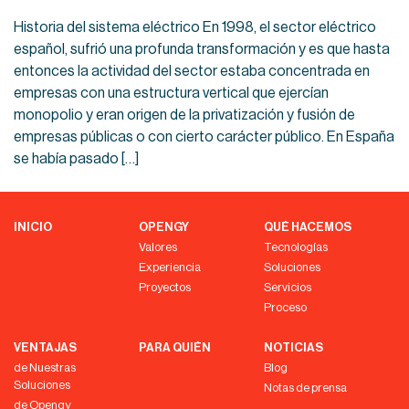
Historia del sistema eléctrico En 1998, el sector eléctrico
español, sufrió una profunda transformación y es que hasta
entonces la actividad del sector estaba concentrada en
empresas con una estructura vertical que ejercían
monopolio y eran origen de la privatización y fusión de
empresas públicas o con cierto carácter público. En España
se había pasado […]
INICIO
OPENGY
QUÉ HACEMOS
Valores
Tecnologías
Experiencia
Soluciones
Proyectos
Servicios
Proceso
VENTAJAS
PARA QUIÉN
NOTICIAS
de Nuestras
Blog
Soluciones
Notas de prensa
de Opengy