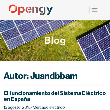
Saltar
al
contenido
Blog
Autor:
Juandbbam
El funcionamiento del Sistema Eléctrico
en España
15 agosto, 2018
⁄
Mercado eléctrico