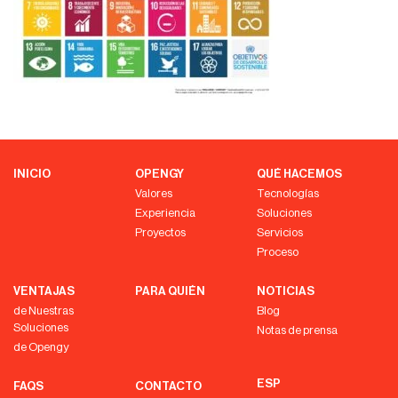
INICIO
OPENGY
QUÉ HACEMOS
Valores
Tecnologías
Experiencia
Soluciones
Proyectos
Servicios
Proceso
VENTAJAS
PARA QUIÉN
NOTICIAS
de Nuestras
Blog
Soluciones
Notas de prensa
de Opengy
ESP
FAQS
CONTACTO