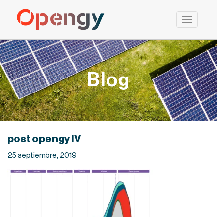
Saltar
al
contenido
Blog
post opengy IV
25 septiembre, 2019