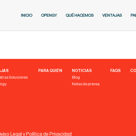
INICIO
OPENGY
QUÉ HACEMOS
VENTAJAS
PA
AJAS
PARA QUIÉN
NOTICIAS
FAQS
CO
stras Soluciones
Blog
engy
Notas de prensa
Aviso Legal y Política de Privacidad