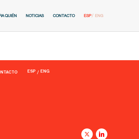
RA QUIÉN
NOTICIAS
CONTACTO
ESP
ENG
ESP
ENG
NTACTO